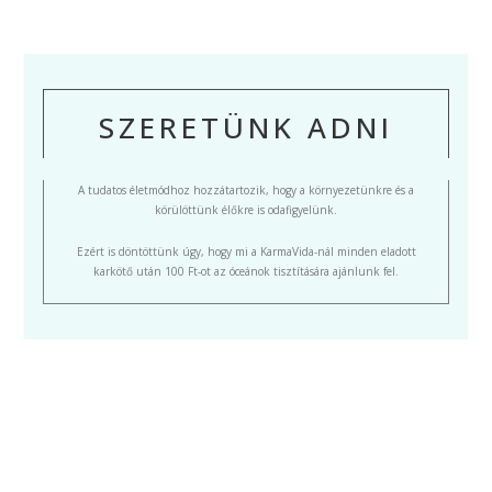
SZERETÜNK ADNI
A tudatos életmódhoz hozzátartozik, hogy a környezetünkre és a
körülöttünk élőkre is odafigyelünk.
Ezért is döntöttünk úgy, hogy mi a KarmaVida-nál minden eladott
karkötő után 100 Ft-ot az óceánok tisztítására ajánlunk fel.