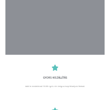
GYORS KISZÁLLÍTÁS
Add le rendelésed 16:00-ig és mi még aznap feladjuk Neked.