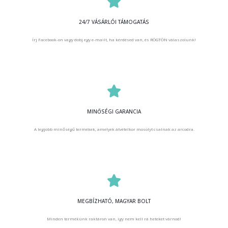
24/7 VÁSÁRLÓI TÁMOGATÁS
Írj Facebook-on vagy dobj egy e-mailt, ha kérdésed van, és RÖGTÖN válaszolunk!
MINŐSÉGI GARANCIA
A legjobb minőségű termékek, amelyek átvételkor mosolyt csalnak az arcodra.
MEGBÍZHATÓ, MAGYAR BOLT
Minden termékünk raktáron van, így nem kell rá heteket várnod!